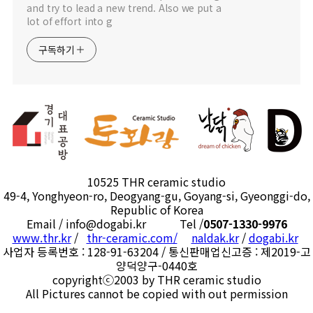
and try to lead a new trend. Also we put a
lot of effort into g
구독하기
10525 THR ceramic studio
49-4, Yonghyeon-ro, Deogyang-gu, Goyang-si, Gyeonggi-do,
Republic of Korea
Email / info@dogabi.kr Tel /
0507-1330-9976
www.thr.kr
/
thr-ceramic.com/
naldak.kr
/
dogabi.kr
사업자 등록번호 : 128-91-63204 / 통신판매업신고증 : 제2019-고
양덕양구-0440호
copyrightⓒ2003 by THR ceramic studio
All Pictures cannot be copied with out permission