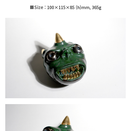
■
Size :
100×115×85 (h)
mm
, 365g