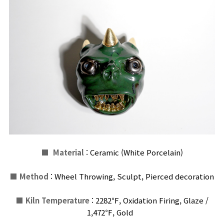
■
Material
: Ceramic (White Porcelain)
■
Method
: Wheel Throwing, Sculpt, Pierced decoration
■
Kiln Temperature
: 2282℉, Oxidation Firing, Glaze /
1,472℉,
G
old